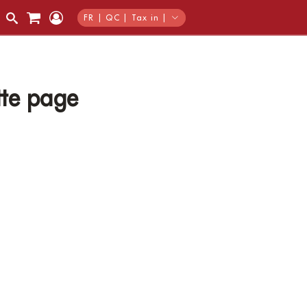
FR | QC | Tax in |
tte page