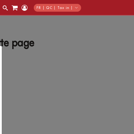
FR | QC | Tax in |
tte page