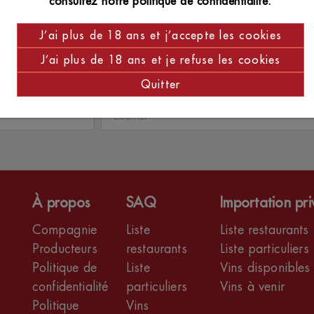
consultez notre politique de confidentialité.
J’ai plus de 18 ans et j’accepte les cookies
J’ai plus de 18 ans et je refuse les cookies
ières nouveautés
Quitter
À propos
SAQ
Importation pr
Compagnie
Liste
Liste restaurants
Producteurs
restaurants
Liste particuliers
Politique de
Liste
Vins disponibles
confidentialité
particuliers
Vins à venir
Politique
Vins