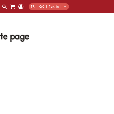
FR | QC | Tax in |
tte page