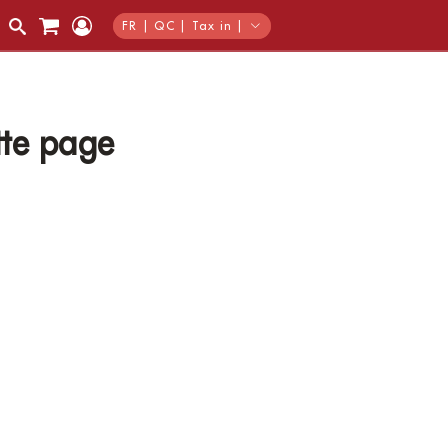
FR | QC | Tax in |
tte page