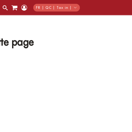
FR | QC | Tax in |
tte page