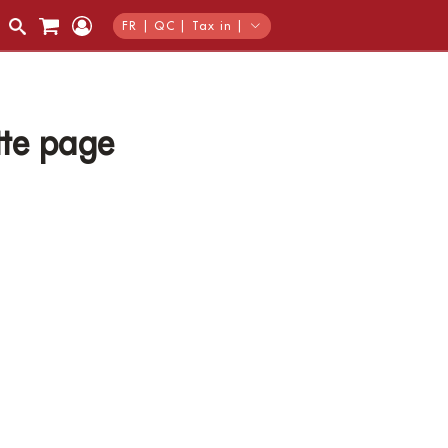
FR | QC | Tax in |
tte page