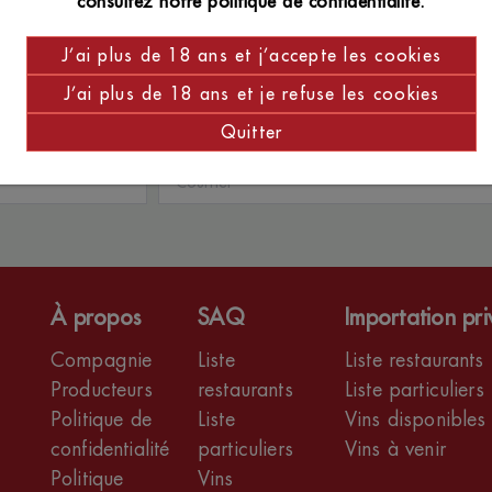
consultez notre politique de confidentialité.
J’ai plus de 18 ans et j’accepte les cookies
J’ai plus de 18 ans et je refuse les cookies
ières nouveautés
Quitter
À propos
SAQ
Importation pr
Compagnie
Liste
Liste restaurants
Producteurs
restaurants
Liste particuliers
Politique de
Liste
Vins disponibles
confidentialité
particuliers
Vins à venir
Politique
Vins