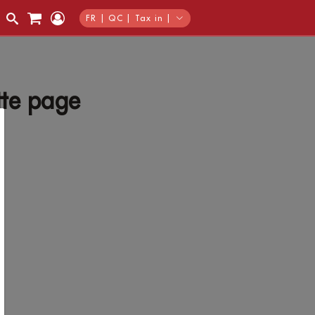
FR | QC | Tax in |
tte page