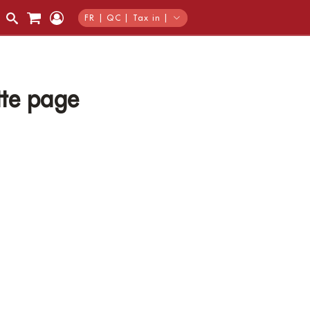
FR | QC | Tax in |
tte page